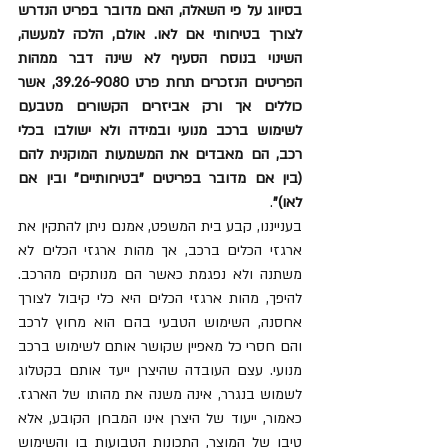
בסיווג על פי השאלה, האם מדובר בפריט הנדרש 
לצורך בטיחותי אם לאו. אולם, הלכה למעשה, 
השינוי בנוסח הסעיף לא שינה דבר ממהות 
הפריטים הנזכרים תחת פרט 39.26-9080, אשר 
כוללים אך ורק אביזרים הקשורים מטבעם 
לשימוש ברכב מנועי ובמידה ולא ישולבו בכלי 
רכב, הם מאבדים את המשמעות המוקנית להם 
(בין אם מדובר בפריטים "בטיחותיים" ובין אם 
לאו)"
.
בענייננו, קבע בית המשפט, אמנם ניתן להתקין את 
ארגזי הכלים ברכב, אך מהות ארגזי הכלים לא 
משתנה ולא נפגמת כאשר הם מנותקים מהרכב. 
להיפך, מהות ארגזי הכלים היא כלי קיבול לצורך 
אחסנה, השימוש הטבעי בהם הוא מחוץ לרכב 
והם חסרי כל מאפיין שקושר אותם לשימוש ברכב 
מנועי. עצם העובדה שהיצרן ייעד אותם בקטלוג 
לשמוש בנגרר, אינה משנה את מהותו של הארגז. 
כאמור, ייעוד של היצרן אינו המבחן הקובע, אלא 
טיבו של המוצר, התכונות הטבועות בו והשימוש 