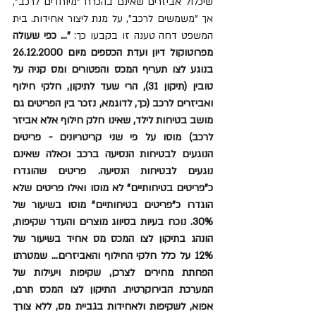
שיכלול אביזרים שאינם בהכרח "מיוחדים לרכב", 
אך "משמשים לרכב", על מנת ליצור אחידות. בית 
המשפט דחה טענה זו בקבעו כך: 
"... כפי שעולה 
מפרוטוקול דיון ועדת הכספים מיום 26.12.2000 
בנוגע לצו תעריף המכס והפטורים ומס קניה על 
טובין (תיקון 31), הרי שעד לתיקון, חלקי חילוף 
ואביזרים לרכב (כך, לדוגמא, נזכר בין הפריטים גם 
מושב בטיחות לילד, שאינו חלק חילוף אלא אביזר 
לרכב) מוסו על פי שני קריטריונים - פריטים 
הנוגעים לבטיחות הנסיעה ברכב וכאלה שאינם 
נוגעים לבטיחות הנסיעה. פריטים שהוגדרו 
כ"פריטים בטיחותיים" לא מוסו ואילו פריטים שלא 
הוגדרו כ"פריטים בטיחותיים" מוסו בשיעור של 
30%. נוכח בעיות בסיווג מוצרים והעדר שקיפות, 
הונהג בתיקון לצו המכס מס אחיד בשיעור של 
12% על כלל חלקי החילוף והאביזרים... שמטרתו 
הפחתת מחירים לצרכן, שקיפות ויעילות של 
המערכת הבירוקרטית. התיקון לצו המכס תרם, 
אפוא, לשקיפות ולאחידות בגביית מס, ללא צורך 