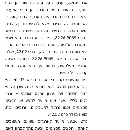
אגב מחאה, וערערה על עמדת הסיווג הן בפני 
המעריך הראשי בבית המכס, והן בפני המעריך 
הראשי בהנהלת המכס, אולם ערעוריה נדחו, ועל כן 
לא נותרה לה ברירה אלא להגיש תביעה לבית 
משפט השלום בחיפה, על מנת שיצהיר כי הסיווג 
בפרט 39.26-9089, כפי שקבע המכס, הוא שגוי. 
במסגרת התביעה, טענה החברה כי הסיווג הנכון 
הוא כעמדת סוכן המכס שלה, בפרט 42.02, אולם 
גם הסיווג בפרט 39.26-9059 כחפצי נסיעה 
אחרים מפלסטיק, הפטור אף הוא ממכס וממס 
קניה, קביל בעיניה. 
בית המשפט קבע כי הסיווג בפרט 42.02, כפי 
שקבע סוכן המכס, הוא בוודאי שגוי, שכן על פי 
דברי ההסבר של ארגון המכס העולמי – ארגז 
כלים כללי, אשר אינו מיועד לחפץ או חפצים 
ספציפיים (כגון נרתיק למשקפיים, ארנקים וכו'), 
מוצא מגדר פרט 42.02. 
פרט 39.26 מיועד לארגזים שאינם מעוצבים 
לאחסון חפצים ספציפיים, וכעת נותר לבחון האם 