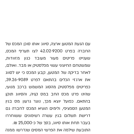
עם הגעת המטען ארצה, סיווג אותו סוכן המכס של 
החברה בפרט 42.02-9200 לצו תעריף המכס, 
שעניינו פריטים מעור מעובד כגון מזוודות, 
שמשטחם החיצוני עשוי מפלסטיק או מבד. ואולם, 
לאחר בדיקה של המטען, קבע המכס כי יש לסווג 
את ארגזי הכלים בהתאם לפרט 39.26-9089, 
כפריטים מפלסטיק מהסוג המשמש ברכב מנועי, 
שהינו פרט מכס החב במס קניה, והסיווג תוקן 
בהתאם. כפועל יוצא מכך, נוצר גרעון מס בגין 
המטען הספציפי, ולימים הוציא המכס לחברה גם 
דרישת תשלום בגין עשרה רשימונים ששוחררו 
בעבר תחת אותו סיווג, בסך של כ-25,000 ₪. 
התובעת שילמה את הפרשי המסים שנדרשו ממנה 