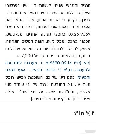
הרגיל והטבעי שניתן לעשות בו, ואין בפרסומי 
היצרן כדי ללמד על שינוי בטיב המוצר או במהותו. 
לפיכך, נקבע כי הסיווג הנכון, אשר מתאר את 
הארגזים שיובאו באופן המדויק ביותר, הוא בפרט 
39.26-9059 כחפצי נסיעה אחרים מפלסטיק, 
הפטור ממכס וממס קניה. רשות המסים הונחתה, 
אפוא, להחזיר לחברה את מסי היבוא ששילמה 
ביתר, וכן הוצאות משפט בסך של 7,000 ₪. 
[
תא (חי') 19890-02-16מ. נ. מערכות לתחבורה 
ולתעשיה בע"מ נ' מדינת ישראל - אגף המכס 
והמע"מ
, פסק דינו של כב' השופטת אבישי רובס 
מיום 21.1.19. התובעת יוצגה על ידי עוה"ד טוני 
אלשייך, והנתבעת יוצגה על ידי עוה"ד איילה 
פליס-שרון מפרקליטות מחוז חיפה]. 