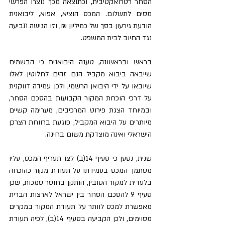
הסחר רטרואקטיבית, וכתוצאה מכך נוצרו הפרשי 
מסים לתשלום. המכס הוציא, אפוא, ליבואנית 
הודעת גירעון בסך של כמיליון ₪, וזו הגישה תביעה 
נגד החיוב לבית המשפט. 
בראש ובראשונה, טענה היבואנית כי הבשמים 
שייבאה ביבוא מקביל הנם זהים לחלוטין לאלו 
שיובאו על ידי היבואן הרשמי, ולכן עמידה דווקנית 
על דרכי הוכחת המקור הקבועות בהסכם הסחר, 
ובמיוחד הצגת פירוט המרכיבים, מערימה קשיים 
מיותרים על היבוא המקביל, פוגעת ברווחת הצרכן 
הישראלי ואינה מוצדקת משום בחינה. 
שנית, נטען כי סעיף 14(ב) לצו תעריף המכס, עליו 
מסתמך המכס בעמידתו על תעודת מקור כהוכחה 
בלעדית למקור הטובין, הותקן בחוסר סמכות, שכן 
סעיף 9 להסכם הסחר בין ישראל לארצות הברית 
מאפשרת למכס לוותר על תעודת המקור במקרים 
מסוימים, ולכן הקביעה בסעיף 14(ב), לפיה תעודת 