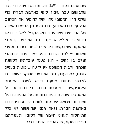
שבהסכם הסחר (35% תשומה מקומית), ודי בכך 
שהבושם עבר עיבוד סופי בארצות הברית כדי 
שלפי הדין המקומי ניתן יהיה להוסיף את הכיתוב 
הנ"ל על גבי האריזה; גם הזהות בין מספרי האצווה 
של הבשמים שיובאו ביבוא מקביל לאלו שיובאו 
ביבוא רשמי לא הספיקה, ובית המשפט קבע כי 
המסקנה שמבקשת היבואנית לגזור מזהות מספרי 
האצווה – לפיה מדובר בפס ייצור אחד שחומרי 
הגלם בו זהים - היא טענה עובדתית הטעונה 
הוכחה, ולבית המשפט אין ידיעה שיפוטית בעניין; 
לסיום, לא העניק בית המשפט משקל ראייתי גם 
לאישור חתום מטעם נשיא לשכת המסחר 
האמריקאית, במסגרתו הובהר כי בהתבסס על 
המסמכים שהוצגו בעת החתימה על התעודות ועל 
הצהרות היצואן, יש יסוד להניח כי הטובין יוצרו 
בארצות הברית, וזאת מפני שהאישור לא כלל 
התייחסות לנתוני הייצור של הטובין ולעמידתם 
בכללי המקור, או להסכם הסחר בכלל. 