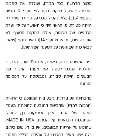
מקור הדרשת בכל מקרה, שוללת את סמכות 
המדינה להפעיל שיקול דעת לפי סעיף 9. מכיוון 
שסעיף 14(ב) עלול להטיל מכס על סחורה שאחרת 
הייתה פטורה, מן הראוי היה כי תאושר על ידי ועדת 
הכספים של הכנסת, אולם התקנת הסעיף לא 
אושרה שם, ומכאן שסעיף 14(ב) אינו תקף (שאפו 
לבאי כוח היבואנית על הטענה היצירתית!). 
בית המשפט דחה, כאמור, את התביעה, וקבע כי 
החלטת המכס לפסול את מעמד המקור של 
הבשמים הייתה סבירה, ומבוססת על הפסיקה 
הנוהגת. 
מהבחינה העובדתית, קבע בית המשפט כי הראיות 
(הרבות למדי!) שהביאה התובעת להוכחת מעמד 
המקור של הטובין אינן מספיקות: כך, למשל, 
הסתמכות היבואנית על הכיתוב MADE IN USA, 
שהופיע על אריזות הבשמים, אין בו די, שכן כיתוב 
כזה אינו מעיד בהכרח על עמידה בכללי המקור 