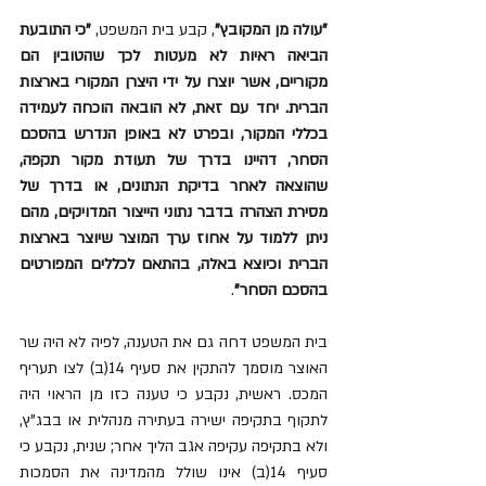
"עולה מן המקובץ"
, קבע בית המשפט, 
"כי התובעת 
הביאה ראיות לא מעטות לכך שהטובין הם 
מקוריים, אשר יוצרו על ידי היצרן המקורי בארצות 
הברית. יחד עם זאת, לא הובאה הוכחה לעמידה 
בכללי המקור, ובפרט לא באופן הנדרש בהסכם 
הסחר, דהיינו בדרך של תעודת מקור תקפה, 
שהוצאה לאחר בדיקת הנתונים, או בדרך של 
מסירת הצהרה בדבר נתוני הייצור המדויקים, מהם 
ניתן ללמוד על אחוז ערך המוצר שיוצר בארצות 
הברית וכיוצא באלה, בהתאם לכללים המפורטים 
בהסכם הסחר"
. 
בית המשפט דחה גם את הטענה, לפיה לא היה שר 
האוצר מוסמך להתקין את סעיף 14(ב) לצו תעריף 
המכס. ראשית, נקבע כי טענה כזו מן הראוי היה 
לתקוף בתקיפה ישירה בעתירה מנהלית או בבג"ץ, 
ולא בתקיפה עקיפה אגב הליך אחר; שנית, נקבע כי 
סעיף 14(ב) אינו שולל מהמדינה את הסמכות 