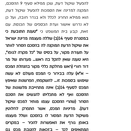
להפעיל שיקול דעת, שכן ממילא סעיף 9 ההסכם, 
המקנה למדינה את הסמכות להפעיל שיקול דעת, 
הוא ממילא החריג לכלל ולא בגדר חובה, ועל כן 
לא נדרש אישור ועדת הכספים של הכנסת. עם 
זאת, קבע בית המשפט כי 
"טענת התובעת כי 
במסגרת סעיף 14(ב) שללה מעצמה מדינת ישראל 
את שיקול הדעת המוקנה לה בהסכם הסחר לוותר 
על תעודת מקור, על בסיס של "כל מקרה לגופו", 
היא טענה שאין להקל בה ראש... מעדותו של מר 
דוד חורי (ראש מחלקת כללי מקור בהנהלת המכס 
– א"א) עלה בבירור כי המכס מעולם לא עשה 
שימוש בסמכות זו... להשקפתי, הפרשנות שאימץ 
המכס לסעיף 14(ב) אינה מתחייבת מלשונות של 
ההסכם ואף לא מתכליתו להגשים את הסכם 
הסחר (שהרי ההסכם עצמו מותיר למכס שיקול 
דעת). מדיניות המכס, אשר התפרק לחלוטין 
משיקול הדעת המסור לו בהסכם ושלל מעצמו 
באופן גורף את האפשרות להכיר – במקרים 
המתאימים לכך – בזכאות להטבת מכס גם 