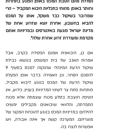
נשללת מהם הטבת המכס באופן הפוגע בתחרות 
וחותר באופן מהותי בתכליות היבוא המקביל – הרי 
שמדובר בשיקול כבד משקל, אותו על המכס 
להביא בחשבון, אחרת יוצא שזרוע אחת של 
מדינת ישראל פוגעת באינטרסים ובמדיניות אותם 
מקדמת ומעודדת זרוע אחרת שלה"
. 
אם כן, היבואנית אמנם הפסידה בקרב, אבל 
אמרות האגב של בית המשפט בנושא כבילת 
שיקול הדעת המינהלי שהוקנה למכס בסעיף 9 
להסכם הסחר, וכן האמירה בדבר אופן הפעלת 
שיקול הדעת של המכס בנוגע ליבוא מקביל, 
פותחות פתח צר לשינוי המדיניות בעניין. כידוע, אין 
הטיפה חוצבת בסלע מכוח עוצמתה אלא מכוח 
התמדתה, והלוואי שיבואנים מקבילים ימשיכו 
להילחם במדיניות המכס בנוגע להוכחת המקור של 
מוצריהם. המערכה קשה אך אינה אבודה, ויש 
אפשרות לנצח בה.