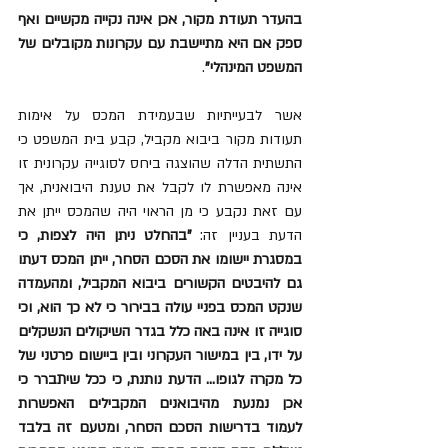
בהעדר תעודת מקור, אכן אינה נקייה מקשיים ואף 
ספק אם היא מתיישבת עם עקרונות מקובלים של 
המשפט המינהלי"
. 
אשר לבעייתיות שבעמידת המכס על אימות 
תעודות מקור ביבוא מקביל, קבע בית המשפט כי 
התשתית הדלה שהוצגה ביחס לסוגייה עקרונית זו 
אינה מאפשרת לו לקבל את טענת היבואנית, אך 
עם זאת נקבע כי מן הראוי היה שהמכס ייתן את 
הדעת בעניין זה: 
"בהחלט ניתן היה לצפות, כי 
במסגרת יישומו את הסכם הסחר, ייתן המכס דעתו 
גם להיבטים הקשורים ביבוא המקביל, ומהעמדה 
שנקט המכס בפניי עולה בבירור כי לא כך הוא, וכי 
סוגייה זו אינה באה כלל בגדר השיקולים הנשקלים 
על ידו, בין במישור העקרוני ובין ביישום פרטני של 
כל מקרה לגופו... הדעת נותנת, כי ככל שיתברר כי 
אכן נמנעת מהיבואנים המקבילים האפשרות 
לעמוד בדרישות הסכם הסחר, ומטעם זה בלבד 