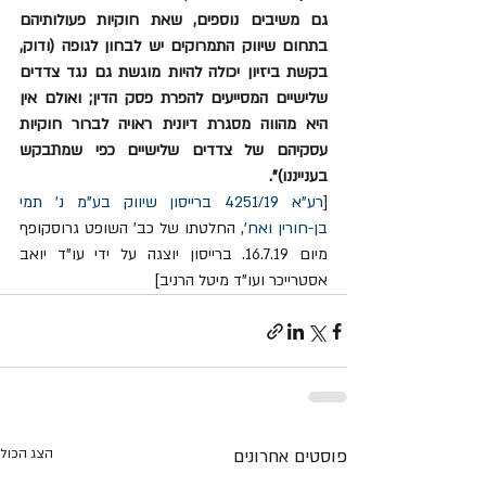
גם משיבים נוספים, שאת חוקיות פעולותיהם 
בתחום שיווק התמרוקים יש לבחון לגופה (ודוק, 
בקשת ביזיון יכולה להיות מוגשת גם נגד צדדים 
שלישיים המסייעים להפרת פסק הדין; ואולם אין 
היא מהווה מסגרת דיונית ראויה לברור חוקיות 
עסקיהם של צדדים שלישיים כפי שמתבקש 
בענייננו)". 
[
רע"א 4251/19 ברייסון שיווק בע"מ נ' תמי 
בן-חורין ואח'
, החלטתו של כב' השופט גרוסקופף 
מיום 16.7.19. ברייסון יוצגה על ידי עו"ד יואב 
אסטרייכר ועו"ד מיטל הרניב]
פוסטים אחרונים
הצג הכול