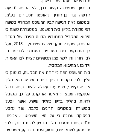
מחדש את זעמה של ברייסון. 
ברייסון, שחיפשה קיצור דרך, לא הגישה תביעה 
חדשה נגד בן-חורין וקאופמן תכשירים בע"מ, 
ובמקום זאת הגישה לבין המשפט המחוזי בקשה 
לפי פקודת ביזיון בית המשפט, במסגרתה טענה כי 
היבוא המקביל המחודש מהווה הפרה של הסדר 
הפשרה, שקיבל תוקף של צו שיפוטי, ב-2018, ועל 
כן התבקש בית המשפט המחוזי להורות הן 
לבן-חורין והן לקאופמן תכשירים לציית לצו האמור, 
ולהימנע מהיבוא המקביל. 
בית המשפט המחוזי דחה את הבקשה, בנימוק כי 
הליך לפי פקודת בזיון בית המשפט הוא הליך 
אכיפה קיצוני, שפגיעתו עלולה להיות קשה בשל 
הסנקציה שבצדו: מאסר או קנס. על כן, מקובל 
לראות בהליך בזיון כהליך שיורי, אשר יופעל 
במשורה ובמקרים חריגים בלבד. עוד נקבע 
בפסיקה ארוכה כי על הצו השיפוטי שאכיפתו 
מתבקשת במסגרת הליך הבזיון להיות ברור, בלתי 
משתמע לשתי פנים, ונטוע היטב בקרקע משפטית 