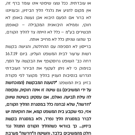
או עובדתית. ככל שצו שיפוטי אינו עומד ברף זה, 
אין מקום להניע את גלגלי הליך הביזיון, ובענייננו 
לא ברור אם הפעם היבוא אכן נעשה באופן לא 
חוקי, וממילא היבואנית המקבילה – קאופמן 
תכשירים בע"מ – כלל לא הייתה צד להליך הקודם, 
כך שהצו שניתן כלל לא מחייב אותה. 
ברייסון לא הסכימה עם ההחלטה, והגישה בקשת 
רשות ערעור לבית המשפט העליון. ביום 16.7.19 
דחה כב' השופט גרוסקופף את הבקשה על הסף, 
בנימוק כי לא ניתן לעקוף את הבירור העובדתי 
הנדרש בנסיבות העניין בהליך מקוצר לפי פקודת 
בזיון בית המשפט: 
"לטענת המבקשת (המוכחשת 
על ידי המשיבים) גם שיטה זו אינה חוקית, ומקימה 
לה עילת תביעה. ואולם, אם עסקינן בשיטת שיווק 
"חדשה", שלא נבחנה כלל במסגרת ההליך הקודם, 
אזי, כפי שקבע בית המשפט קמא, את חוקיותה יש 
לברר במסגרת הליך נפרד, ולא במסגרת בקשת 
ביזיון... כך בוודאי כשההליך הקודם התנהל נגד 
חלק מהמשיבים בלבד, והשיטה ה"חדשה" מערבת 