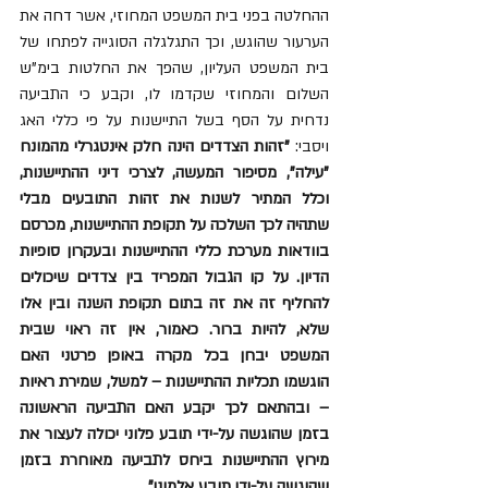
ההחלטה בפני בית המשפט המחוזי, אשר דחה את 
הערעור שהוגש, וכך התגלגלה הסוגייה לפתחו של 
בית המשפט העליון, שהפך את החלטות בימ"ש 
השלום והמחוזי שקדמו לו, וקבע כי התביעה 
נדחית על הסף בשל התיישנות על פי כללי האג 
ויסבי: 
"זהות הצדדים הינה חלק אינטגרלי מהמונח 
"עילה", מסיפור המעשה, לצרכי דיני ההתיישנות, 
וכלל המתיר לשנות את זהות התובעים מבלי 
שתהיה לכך השלכה על תקופת ההתיישנות, מכרסם 
בוודאות מערכת כללי ההתיישנות ובעקרון סופיות 
הדיון. על קו הגבול המפריד בין צדדים שיכולים 
להחליף זה את זה בתום תקופת השנה ובין אלו 
שלא, להיות ברור. כאמור, אין זה ראוי שבית 
המשפט יבחן בכל מקרה באופן פרטני האם 
הוגשמו תכליות ההתיישנות – למשל, שמירת ראיות 
– ובהתאם לכך יקבע האם התביעה הראשונה 
בזמן שהוגשה על-ידי תובע פלוני יכולה לעצור את 
מירוץ ההתיישנות ביחס לתביעה מאוחרת בזמן 
שהוגשה על-ידי תובע אלמוני"
. 