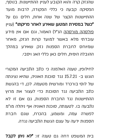
שהנזק קרה והוא הקובע לעניין ההתיישנות. בנוסף, 
הפסיקה קבעה כי כללי הפקודה, לרבות מועד 
ההתיישנות הקצר של שנה אחת, חלים גם על 
"כשל במסירת המטען שאירע לאחר פריקתו"
 (עניין 
פולסקה מורסקה
 הנ"ל) האמור, וגם אם אין מידע 
עובדתי מלא באשר למועד קרות הנזק, מאחר 
שמיוחס לחברת הספנות נזק שאירע במהלך 
ההובלה הימית, חלים כאן כללי האג ויסבי. 
לחילופין, טענה האלמנה כי כתב התביעה המקורי 
הוגש ב- 15.7.21 נגד סוכנת האוניה, שהיא נציגתה 
של לוסי בורכרד ומורשית מטעמה. לכן, די בהגשת 
כתב התביעה נגד הסוכנת כדי לעצור את מרוץ 
ההתיישנות נגד החברת הספנות, גם אם זו לא 
נתבעה בו. לטענתה, סוכנת האוניה אף ניהלה מו"מ 
לפשרה עמה, ומשמע, בהכרח, שגם חברת 
הספנות ידעה על עצם הגשת התביעה נגדה. 
בית המשפט דחה גם טענה זו: 
"לא ניתן לקבל 