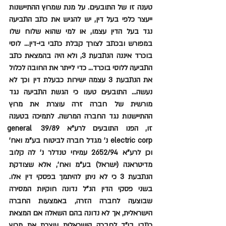
טענה זו של התובעים. על מנת שמרוץ ההתיישנות 
ייעצר כלפי בעל דין, יש להגיש את כתב התביעה 
נגד בעל הדין עצמו, או למי שהוא שלוח שלו 
במפורש ובכתב לצורך קבלת כתבי בי-דין... לוסי 
בוכרד איננה הנתבעת 3, ולא היה בהמצאת כתב 
התביעה ללוסי בוכרד... כדי לייתר את החובה לכלול 
את הנתבעת 3 עצמה ישירות כבעלת דין וכך לא 
נעשה... התובעים טענו כי הגשת התביעה נגד 
מורשית של חברה זרה עוצרת את מרוץ 
ההתיישנות נגד החברה המרשה. לתמיכה בטענה 
זו, הפנו התובעים לרע"א 39/89 general 
electric corp נ' מגדל חברה לביטוח בע"מ ואח' 
וכן לרע"א 2652/94 עמיחי טנדלר נ' לה קלוב 
מדיטראנה (ישראל) בע"מ ואח', אלא שצודקת 
הנתבעת 3 כי לא ניתן להיתמך בפסקי דין אלו. 
בשני פסקי הדין הנ"ל נדונה חוקיות המסירה 
שבוצעה לחברה הזרה, באמצעות החברה 
הישראלית, אך לא נדונה בהם השאלה אם המצאת 
כתבי בי"ד לחברה הישראלית עוצרת את מרוץ 