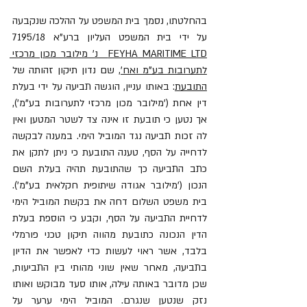
בהחלטתו, נסמך בית המשפט על ההלכה שנקבעה 
על ידי בית המשפט העליון ברע"א 7195/18 
FEYHA MARITIME LTD  נ' מילובר מכון מרכזי 
לתערובות בע"מ ואח'
, שם נדון תיקון זהותה של 
התובעת
: באותו עניין, הוגשה תביעה על ידי בעלת 
דין אחת ('מילובר מכון מרכזי לתערובות בע"מ'), 
אך נטען כי תובעת זו אינה צד לשטר המטען ואין 
לה זכות תביעה נגד המוביל הימי. במענה לבקשה 
לדחייה על הסף, טענה התובעת כי ניתן לתקן את 
כתב התביעה כך שהתובעת תהיה בעלת השם 
הנכון ('מילובר אגודה שיתופית חקלאית בע"מ'). 
בית משפט השלום דחה את בקשת המוביל הימי 
לדחיית התביעה על הסף, וקבע כי הוספת בעלת 
הדין הנכונה כתובעת מהווה תיקון טכני פורמלי 
בלבד, אשר ראוי לעשות כדי לאפשר את הדיון 
בתביעה, מאחר שאין שוני מהותי בין התביעות, 
שכן מדובר באותה עילה, אותו סעד מבוקש ואותו 
נזק שנטען שנגרם. המוביל הימי ערער על 