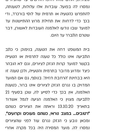
נמסרו לה בפועל. עובדות אלו עלולות, לטענתה, 
להתפרש כהטעיה או תרמית של לוסי בורכרד, ודי 
בכך כדי לדחות את תחילת מרוץ ההתיישנות עד 
למועד שבו נודעו לאלמנה העובדות לאשורן, דבר 
שטרם התברר עד היום.
בית המשפט דחה את הטענה, בנימוק כי כתב 
התביעה אינו כולל כל טענה לתרמית או הטעייה 
בקשר למועד קרות הנזק לציורים, וגם לא הובהר 
כיצד ומדוע מדובר בתרמית והטעייה, ולכן טענה זו 
היא בבחינת 'הרחבת חזית'. בנוסף, גם אם המועד 
המדויק בו נגרם הנזק לציורים אינו ברור, כטענת 
האלמנה, אין בכך כדי לסייע לה, שכן בסעיף 21 
לתביעה מצוין כי האלמנה הגיעה לנמל אשדוד 
בתאריך 13.10.20 וראתה את הציורים כשהם 
"רטובים... במצב נוראי, כשהם מעוכים וקרועים"
, 
ומכאן נובע כי הנזק נגרם עוד לפני שהציורים 
נמסרו לה. מועד המסירה היה בכל מקרה אחרי 