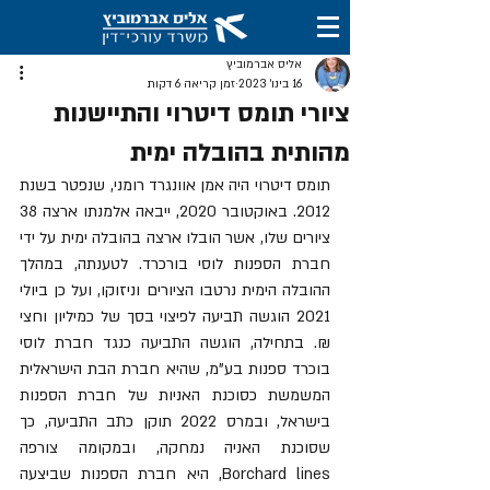
אליס אברמוביץ
16 בינו׳ 2023
זמן קריאה 6 דקות
ציורי תומס דיטרוי והתיישנות
מהותית בהובלה ימית
תומס דיטרוי היה אמן אוונגרד רומני, שנפטר בשנת 
2012. באוקטובר 2020, ייבאה אלמנתו ארצה 38 
ציורים שלו, אשר הובלו ארצה בהובלה ימית על ידי 
חברת הספנות לוסי בורכרד. לטענתה, במהלך 
ההובלה הימית נרטבו הציורים וניזוקו, ועל כן ביולי 
2021 הוגשה תביעה לפיצוי בסך של כמיליון וחצי 
₪. בתחילה, הוגשה התביעה כנגד 
חברת לוסי 
בוכרד ספנות בע"מ
, שהיא חברת הבת הישראלית 
המשמשת כסוכנת האניות של חברת הספנות 
בישראל, ובמרס 2022 תוקן כתב התביעה, כך 
שסוכנת האניה נמחקה, ובמקומה צורפה 
Borchard lines, היא חברת הספנות שביצעה 