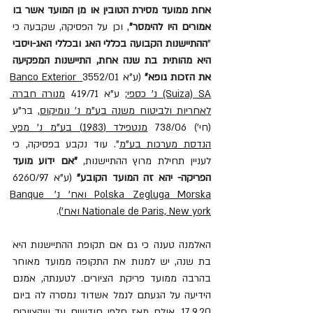
אחת ממועד מסירת הטובין או מן המועד אשר בו 
אמורים היו להימסר"
, וכן על הפסיקה, שקבעה כי 
"
ההתיישנות הקבועה בכללי האג ובכללי האג-ויסבי 
היא מהותית בת שנה אחת, התיישנות המפקיעה 
את הזכות גופא"
 (ע"א 3552/01
 Banco Exterior 
(Suiza) SA נ' כספי
; ע"א 419/71 
מנורה חברה 
לאחריות ולביטוח משנה בע"מ נ' נומיקוס
, בר"ע 
(חי') 738/06 
מנטפילד (1983) בע"מ נ' מפץ 
הנדסת מערכות בע"מ
". עוד נקבע בפסיקה, כי 
לעניין תחילת מרוץ ההתיישנות, 
"אם ידוע מועד 
הפריקה- יהא זה המועד הקובע"
 (ע"א 6260/97 
Polska Zegluga Morska ואח' נ' Banque 
Nationale de Paris, New york ואח'
). 
האלמנה טענה כי 
גם אם תקופת ההתיישנות היא 
בת שנה, יש למנות את התקופה ממועד מאוחר 
בהרבה ממועד פריקת הציורים. לטענתה, אמנם 
הידיעה על הגעתם לנמל אשדוד נמסרה לה ביום 
17.9.20, אולם מאז חלפו חודשים עד שהציורים 