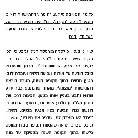
כלומר, תנאי בסיסי לעצירת מרוץ ההתיישנות הוא כי 
תוגש תביעה "תקינה", והתביעה תוגש נגד בעל 
הדין הנכון, ולא נגד גורם חלופי או גורם מטעם 
בעל הדין הנכון.
יצוין כי בעניין 
פולסקה מורסקה
 הנ"ל, נקבע כי יתכן 
מקרה שיש בידיעת הנתבע על ההליך נגדו כדי 
לעצור את מרוץ ההתיישנות: 
"... מרגע שהמוביל 
קיבל הודעה על אודות תביעה תלויה ועומדת לגבי 
מטען מסוים בתוך תקופת השנה, מטרת הוראת 
ההתיישנות "מוצתה", מאחר שהנתבע כבר יודע 
שהוא נתבע בעניין אותו מטען. חסימת דרכו של 
תובע מלתבוע נתבע אשר ידע במועד הנדרש כי 
הוגשה נגדו תביעה בגין מטען מסוים, תהיה... 
"פרס" לא מוצדק למי שהפר את חיוביו"
, ומשכך, 
נקבע שם כי "
נראה שהגשת תביעה בבית משפט 
כלשהו בתוך תקופת השנה מספיקה על מנת 