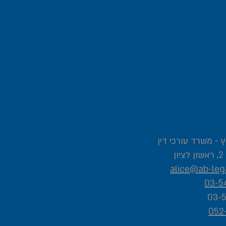
 - משרד עורכי דין
ן
alice@ab-lega
03-5
052