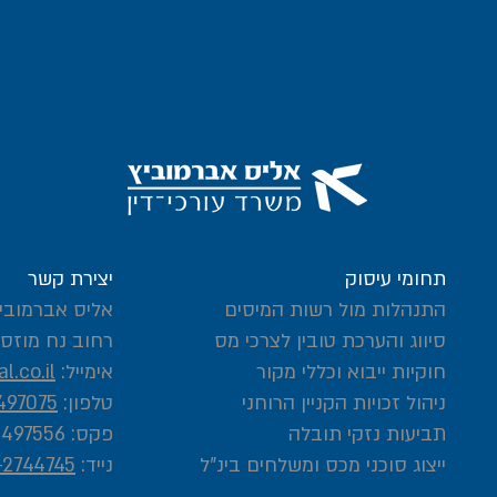
תחומי עיסוק
יצירת קשר
התנהלות מול רשות המיסים
אליס אברמוביץ
סיווג והערכת טובין לצרכי מס
רחוב נח מוזס 2, ראשון לציו
חוקיות ייבוא וכללי מקור
אימייל:
l.co.il
ניהול זכויות הקניין הרוחני
טלפון:
497075
תביעות נזקי תובלה
פקס: 03-5497556
ייצוג סוכני מכס ומשלחים בינ"ל
נייד:
-2744745