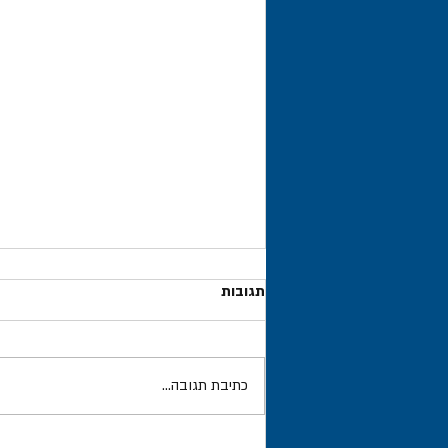
תגובות
כתיבת תגובה...
משלח/סוכן מכס – עיכבת סחורה