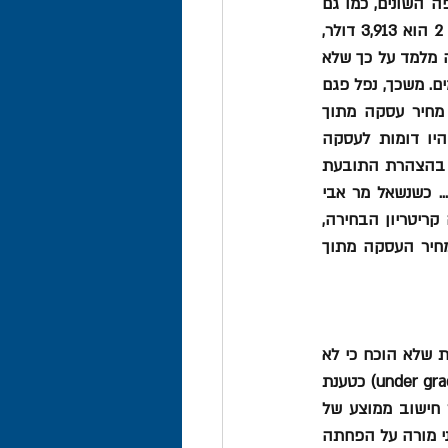
אלה. זאת לא עשתה. אני מקבלת את טענת התובעת כי קיים הבדל בין המחירים של זני הקפה השונים, כמו גם 
בין מחיר קפה מאותו זן אך בדרגות איכות שונות... כך, לדוגמא, ממוצע העסקות בקפה מדרג 2 הוא 3,913 דולר, 
בעוד ממוצע העסקות בקפה מדרג 5 הוא 2,277 דולר. מדובר בהבדל של 58%. הבדל מעין זה מלמד על כך שלא 
מדובר בטובין דומים... הנתונים שהציגה הנתבעת מלמדים כי זני הקפה השונים אינם טובין דומים. משכך, נפל פגם 
בהחלטת הנתבעת המבוססת על עסקאות שבוצעו בטובין שאינם דומים... על מנת להסיק מחיר עסקה מתוך 
השוואה לעסקות דומות, יש להציב קריטריון בחירה לניפוי עסקות ההשוואה, כך שאלה יהיו דומות לעסקה 
המושווית. עוד יש לנפות עסקות חריגות. משכך, היה על הנתבעת להשוות את מחיר הטובין בהצהרת התובעת 
להצהרות המתייחסות לעסקות בקפה Lekempti, בלתי מדורג, דרך ספק ביניים – כבענייננו... כשנשאל מר אבי 
קנופ (נציג המכס – א"א) על בחירת העסקות, לא ידע להגיד מה מספר העסקות או מה היה קריטריון הבחירה, 
אלא טען כי נבחרו באופן אקראי הצהרות ביחס לעסקות בקפה אתיופי... מכל מקום, גזירת מחיר העסקה מתוך 
"בשים לב לכך שלא הוצגה כל עסקת השוואה ביחס לעסקה בקפה בלתי מדורג (UG) (למרות שלא הוכח כי לא 
קיימות הצהרות ביחס לקפה מסוג זה) ומשלא הוכח כי מדובר בקפה מדרג פחות מדרג 5 (under grade) כטענת 
התובעת, אני מקבלת כי יש לבצע ממוצע של שני הדרוגים הקיימים – דרג 2 ודרג 5, לאחר חישוב ממוצע של 
ההצהרות ביחס לכל אחד מהדירוגים... לאחר התאמה של מחיר קפה מסוג Lekempti דרג 5, אני מורה על הפחתה 