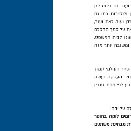
1,000 $ לטון לבין אלפי דולר לטון, שכן הוא תלוי, בין היתר, בסוג הזן, ארץ מקור, סוג הקפה ועוד. גם ביחס לזן 
מסוים של קפה (כגון Ethiopian Lekempti שיובא במקרה זה) משתנה המחיר בהתאם לזמן ולנסיבות, כמו גם 
איכות וכמות היבול העונתי, תנאי מזג האוויר, מדד הקפה בבורסה לסחורות בלונדון ובניו יורק ועוד. זאת ועוד, 
היבואנית הוכיחה מעל לכל ספק כי המחיר המוצהר הוא המחיר שאכן שולם על ידה בפועל, וזאת על סמך ההסכם 
עם הספק הירדני, חשבונית העסקה, וההסכם בין הספק הירדני למוכר האתיופי – שכולם הוצגו לבית המשפט. 
מנגד, העסקאות עליהן הסתמך המכס בכל הנוגע למחיר העסקה מתייחסות לקפה מסוג אחר ומשובח יותר מזה 
המכס טען, מנגד, כי המחיר עליו הצהירה היבואנית נמוך משמעותית מן המחיר הסביר בשוק הסחר העולמי (נמוך 
בכ-40% ממחירי טובין דומים), ומשכך, עשה המכס שימוש בסמכותו המנהלית, פסל את מחיר העסקה ועשה 
שימוש בשיטת הערכה חלופית, בהתאם לסמכותו לפי סעיף 130(1) לפקודת המכס. המחיר נקבע לפי מחיר טובין 
 על ידה:
"אני מקבלת את טענת התובעת כי המחיר שנקבע על בסיס הצהרות שבוצעו ביחס לטובין דומים לוקה בחוסר 
סבירות היורד לשורשה של החלטה... היה על הנתבעת לבחור עסקאות דומות לעסקה המוצהרת מבחינת משתנים 