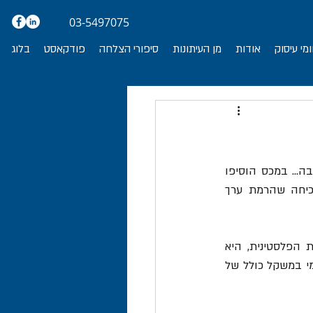
03-5497075
מי עיסוק
אודות
מן העיתונות
סיפורי הצלחה
פודקאסט
בלוג
פתגם טורקי ישן אומר שקפה, צריך להיות שחור כמו גיהינום, חזק כמו מוות ומתוק כמו אהבה... במכס הוסיפו 
המשך: "יקר כמו זהב". זהו סיפורה המרגש של יבואנית פלסטינית שעמדה על שלה, והוכיחה שהרמת ערך 
חברת שריכאת טאהר חיג'אז ללתיג'ארה וולמוקסאראת, שמקום מושבה בטול כרם שברשות הפלסטינית, היא 
יבואנית של קפה. בדצמבר 2019 ייבאה החברה מספק ירדני ארבע מכולות של קפה ירוק גולמי במשקל כולל של 