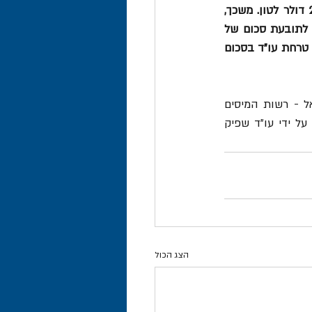
בשיעור 15% מהמחיר הממוצע שהתקבל (ביחס לכל הזנים וכל הדרגים). התוצאה היא 2,550 דולר לטון. משכך, 
היה על התובעת לשלם מע"מ בסכום של 17,945 ₪... אשר על כן, אני מורה לנתבעת להשיב לתובעת סכום של 
48,556 ₪... עוד תשלם הנתבעת לתובעת הוצאותיה (אגרת בית המשפט) בסך 1,662 ₪ ושכר טרחת עו"ד בסכום 
[תאמ (חי') 21625-05-20 Sharekat Taher Hejaz Leltejara Walmokasarat נ' מדינת ישראל - רשות המיסים 
(אגף המכס והמע"מ), פסק דינה של כב' השופטת סיגלית מצא מיום 3.7.21. היבואנית יוצגה על ידי עו"ד שפיק 
הצג הכול