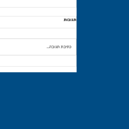
תגובות
כתיבת תגובה...
משלח/סוכן מכס – עיכבת סחורה
ללקוח, מה תעשה עכשיו?