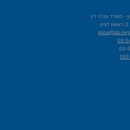
 - משרד עורכי דין
ן
alice@ab-lega
03-5
052