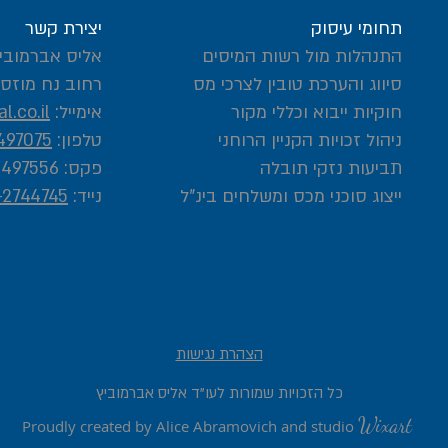
תחומי עיסוק
יצירת קשר
התנהלות מול רשות המיסים
אליס אברמוביץ
סיווג והערכת טובין לצרכי מס
רחוב נח מוזס 2, ראשון לציו
חוקיות ייבוא וכללי מקור
אימייל:
l.co.il
ניהול זכויות הקניין הרוחני
טלפון:
497075
תביעות נזקי תובלה
פקס: 03-5497556
ייצוג סוכני מכס ומשלחים בינ"ל
נייד:
-2744745
הצהרת נגישות
כל הזכויות שמורות לעו"ד אליס אברמוביץ
Wixart
Proudly created by Alice Abramovich and studio