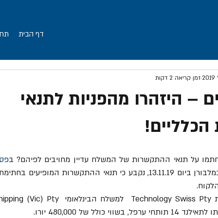
דף הבית
תחו
זמן קריאה 2 דקות
ם – היזהרו מהפניות לתנאי
הכלליים!
תמו על תנאי ההתקשרות של המשלח עדיין מחויבים לפיהם? ב
פסק
לקוח. 
בשנת 2014, פנתה חברת Technology Swiss Pty  למ