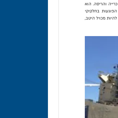
תותח ערפל הוא מכונה אדירת ממדים אך עדינה, שתפקידה לפזר את האבק הנוצר בפעולות כרייה והריסה. הוא 
מורכב ממאוורר גדול, המסתובב במהירות גבוהה תוך שהוא מתיז טיפות קטנות של מים, הפוגעות בחלקיקי 
האבק הנישאים באוויר ומפילות אותם ארצה. מכיוון שהמאוורר מסתובב במהירות גבוהה, עליו להיות מכויל היטב, 