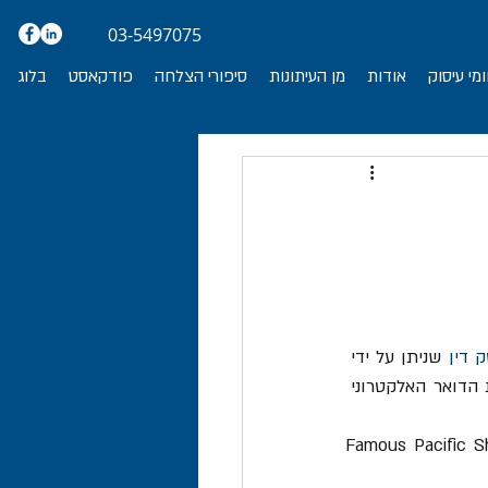
03-5497075
מי עיסוק
אודות
מן העיתונות
סיפורי הצלחה
פודקאסט
בלוג
 דין
 שניתן על ידי 
בית המשפט האוסטרלי במלבורן ביום 13.11.19, נקבע כי תנאי ההתקשרות המופיעים בחתימת הדואר האלקטרוני 
שלח הבינלאומי Famous Pacific Shipping (Vic) Pty 