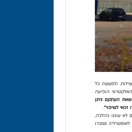
פנייתה הראשונית של היצואנית למשלח נעשתה בדואר אלקטרוני, בו ביקשה הצעת מחיר לשילוח, ולמעשה כל 
הפרטים סוכמו בתחלופת דואר אלקטרוני בין הצדדים. בחתימת המשלח הבינלאומי בדואר האלקטרוני הופיעה 
: "כל ההתקשרויות כפופות לתנאי ההתקשרות הכלליים של המשלח, שאת העתקם ניתן 
זכאי לשיפוי"
. 
המשלח המכיל את תותחי הערפל לתוך מכולות, אולם כאשר הם הגיעו ליעדם התברר כי הם לא עוגנו כהלכה, 
וכתוצאה מכך ניזוקו קשות במהלך ההובלה. בסופו של דבר, הקונה סרב לקבלם, והם הוחזרו לאוסטרליה ונמכרו 