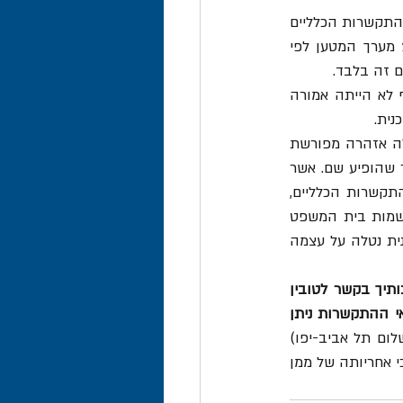
בהמשך, הגישה היצואנית תביעת נזיקין נגד המשלח, אולם זה טען להגנתו כי בהתאם לתנאי ההתקשרות הכלליים 
עמו – אלה שאת העתקם ניתן היה לקבל לפי דרישה - אחריותו מוגבלת לשיעור של 2.9% מערך המטען לפי 
 זה בלבד.
היצואנית טענה כי מעולם לא ראתה את התנאים הכלליים, וממילא גם לא הסכימה להם, ואף לא הייתה אמורה 
ית. 
בית המשפט דחה את הטענה, בנימוק כי ההפניה לתנאים הכלליים הייתה ברורה כשמש, כללה אזהרה מפורשת 
לגבי הגבלת אחריות, ואף ניתן היה להגיע אל התנאים הכלליים הללו בלחיצת עכבר על קישור שהופיע שם. אשר 
למיקום ההפניה בתחתית נקבע כי זה לא היה המקום היחיד בו הופיעה ההפניה לתנאי ההתקשרות הכלליים, 
שכן היא שולבה גם בגוף המייל, וכי הטענה לגבי השפה הטכנית אינה נכונה, שכן לפי התרשמות בית המשפט 
מדובר היה בלשון בני אדם שכל אחד יכול היה להבינה. "למעשה", קבע בית המשפט, "היצואנית נטלה על עצמה 
"זכויותיך וחובותיך בקשר לטובין 
קבועים בתנאי ההתקשרות של ממן הכוללים הוראות בדבר הגבלת אחריות ממן. עותק מתנאי ההתקשרות ניתן 
. תנאים אלה מגבילים את אחריותה של ממן ל-20$ לק"ג מטען, ובת"א (שלום תל אביב-יפו) 
, אשר ניתן כבר בשנת 2003, נקבע כי אחריותה של ממן 