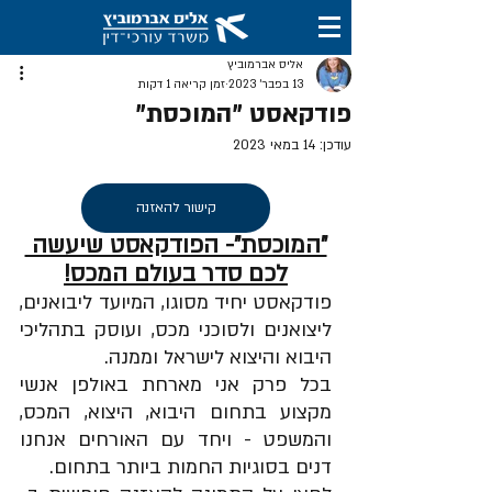
אליס אברמוביץ
13 בפבר׳ 2023
זמן קריאה 1 דקות
פודקאסט "המוכסת"
עודכן:
14 במאי 2023
קישור להאזנה
"המוכסת"- הפודקאסט שיעשה 
לכם סדר בעולם המכס!
פודקאסט יחיד מסוגו, המיועד ליבואנים, 
ליצואנים ולסוכני מכס, ועוסק בתהליכי 
היבוא והיצוא לישראל וממנה. 
בכל פרק אני מארחת באולפן אנשי 
מקצוע בתחום היבוא, היצוא, המכס, 
והמשפט - ויחד עם האורחים אנחנו 
דנים בסוגיות החמות ביותר בתחום. 