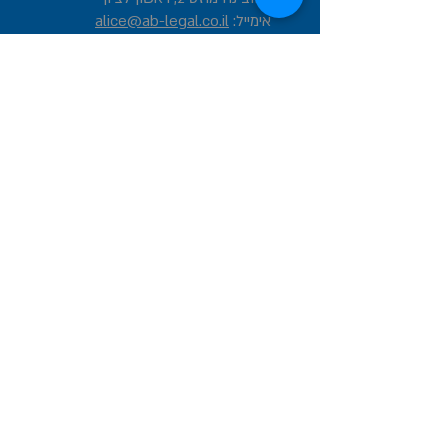
אימייל:
alice@ab-legal.co.il
טלפון:
03-5497075
פקס:
03-5497556
נייד:
052-2744745
כל הזכויות שמורות לעו"ד אליס אברמוביץ