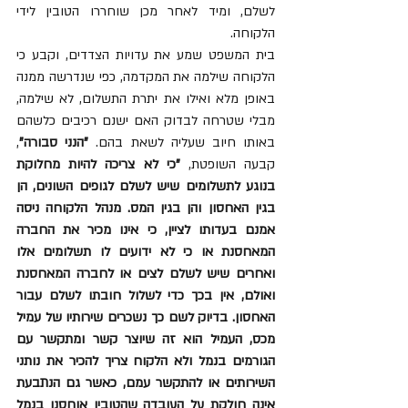
לשלם, ומיד לאחר מכן שוחררו הטובין לידי 
הלקוחה.
בית המשפט שמע את עדויות הצדדים, וקבע כי 
הלקוחה שילמה את המקדמה, כפי שנדרשה ממנה 
באופן מלא ואילו את יתרת התשלום, לא שילמה, 
מבלי שטרחה לבדוק האם ישנם רכיבים כלשהם 
באותו חיוב שעליה לשאת בהם. 
"הנני סבורה"
, 
קבעה השופטת, 
"כי לא צריכה להיות מחלוקת 
בנוגע לתשלומים שיש לשלם לגופים השונים, הן 
בגין האחסון והן בגין המס. מנהל הלקוחה ניסה 
אמנם בעדותו לציין, כי אינו מכיר את החברה 
המאחסנת או כי לא ידועים לו תשלומים אלו 
ואחרים שיש לשלם לצים או לחברה המאחסנת 
ואולם, אין בכך כדי לשלול חובתו לשלם עבור 
האחסון. בדיוק לשם כך נשכרים שירותיו של עמיל 
מכס, העמיל הוא זה שיוצר קשר ומתקשר עם 
הגורמים בנמל ולא הלקוח צריך להכיר את נותני 
השירותים או להתקשר עמם, כאשר גם הנתבעת 
אינה חולקת על העובדה שהטובין אוחסנו בנמל 