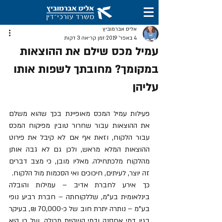
אליס אברמוביץ
4 באפר׳ 2019
זמן קריאה 3 דקות
עמיל מכס שילם את ההוצאות
במקומך? מחובתך לשפות אותו
עליהן
פעילות עמיל המכס מאופיינת בכך שהוא משלם 
את ההוצאות עבור שחרור טובין מפיקוח המכס 
עבור הלקוח, וזאת אף אם לא קיבל את פירוט 
ההוצאות המלא מראש, ולכן גם לא גבה אותן 
מהלקוח מלכתחילה. מאליו מובן, כי מצב דברים 
זה יוצר, לעיתים, חיכוכים ואי הסכמות מול הלקוח. 
כך אירע לחברת אדיב – עמילות והובלה 
בינלאומית בע"מ, שללקוחתה – חברת רביע נופי 
בע"מ – נותרה יתרת חוב של כ-70,000 ₪, בעיקר 
בגין דמי אחסנה ודמי השהיית מכולה, ועל כן היא 