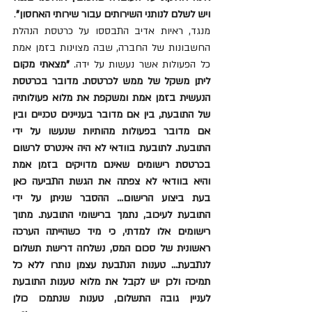
ויש לשלם לנותני השירותים עבור שירותי האחסון"
.
מנגד, ראיות אדיב התבססו על כרטסת הנהלת 
החשבונות של החברה, שבה מצוינות בזמן אמת 
כל הפעולות אשר נעשות על ידה. 
"מצאתי מקום 
ליתן משקל של ממש לכרטסת. מדובר בכרטסת 
הנעשית בזמן אמת ומשקפת את מלוא פעולותיה 
של התובעת, בין אם מדובר בעניינים טכניים ובין 
אם מדובר בפעולות מהותיות שנעשו על ידי 
התובעת. לתובעת בוודאי לא היה אינטרס לרשום 
בכרטסת רישומים שאינם מדויקים בזמן אמת 
והיא בוודאי לא צפתה את הגשת התביעה כאן 
בעת ביצוע הרישום... ההסבר שניתן על ידי 
התובעת לעיכוב, נתמך ברישומי התובעת. מתוך 
רישומים אלו למדתי, כי מיד כשהייתה הערכה 
ראשונית של סכום המס, נשלחה דרישת תשלום 
לנתבעת... טענות הנתבעת עצמן נותרו ללא כל 
תמיכה ולכן יש לקבל את מלוא טענות התובעת 
לעניין גובה התשלום, טענות שנתמכו כולן 