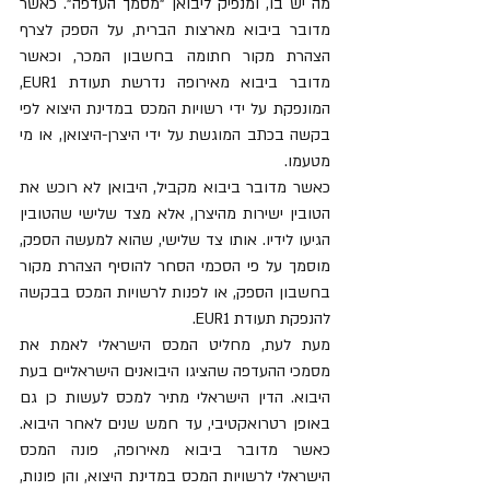
מה יש בו, ומנפיק ליבואן "מסמך העדפה". כאשר 
מדובר ביבוא מארצות הברית, על הספק לצרף 
הצהרת מקור חתומה בחשבון המכר, וכאשר 
מדובר ביבוא מאירופה נדרשת תעודת EUR1, 
המונפקת על ידי רשויות המכס במדינת היצוא לפי 
בקשה בכתב המוגשת על ידי היצרן-היצואן, או מי 
מטעמו. 
כאשר מדובר ביבוא מקביל, היבואן לא רוכש את 
הטובין ישירות מהיצרן, אלא מצד שלישי שהטובין 
הגיעו לידיו. אותו צד שלישי, שהוא למעשה הספק, 
מוסמך על פי הסכמי הסחר להוסיף הצהרת מקור 
בחשבון הספק, או לפנות לרשויות המכס בבקשה 
להנפקת תעודת EUR1. 
מעת לעת, מחליט המכס הישראלי לאמת את 
מסמכי ההעדפה שהציגו היבואנים הישראליים בעת 
היבוא. הדין הישראלי מתיר למכס לעשות כן גם 
באופן רטרואקטיבי, עד חמש שנים לאחר היבוא. 
כאשר מדובר ביבוא מאירופה, פונה המכס 
הישראלי לרשויות המכס במדינת היצוא, והן פונות, 