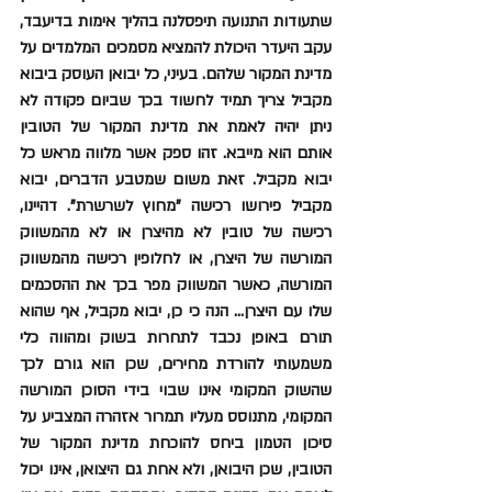
שתעודות התנועה תיפסלנה בהליך אימות בדיעבד, 
עקב היעדר היכולת להמציא מסמכים המלמדים על 
מדינת המקור שלהם. בעיני, כל יבואן העוסק ביבוא 
מקביל צריך תמיד לחשוד בכך שביום פקודה לא 
ניתן יהיה לאמת את מדינת המקור של הטובין 
אותם הוא מייבא. זהו ספק אשר מלווה מראש כל 
יבוא מקביל. זאת משום שמטבע הדברים, יבוא 
מקביל פירושו רכישה "מחוץ לשרשרת". דהיינו, 
רכישה של טובין לא מהיצרן או לא מהמשווק 
המורשה של היצרן, או לחלופין רכישה מהמשווק 
המורשה, כאשר המשווק מפר בכך את ההסכמים 
שלו עם היצרן... הנה כי כן, יבוא מקביל, אף שהוא 
תורם באופן נכבד לתחרות בשוק ומהווה כלי 
משמעותי להורדת מחירים, שכן הוא גורם לכך 
שהשוק המקומי אינו שבוי בידי הסוכן המורשה 
המקומי, מתנוסס מעליו תמרור אזהרה המצביע על 
סיכון הטמון ביחס להוכחת מדינת המקור של 
הטובין, שכן היבואן, ולא אחת גם היצואן, אינו יכול 