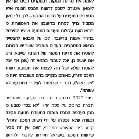
לאמת את מדינת המקור, ובמקרים רבים אף אין 
ליצואן אינטרס לספק לרשות המכס הפונה אליו 
מסמכים המעידים על מדינת המקור... לכן, כל יבואן 
מקביל צריך לקחת בחשבון את האפשרות כי 
בבוא העת עלולות תעודות התנועה שיציג להיפסל 
בהליך אימות בדיעבד. לכן על היבואן להצטייד 
מראש במסמכים ובעדים תומכים אשר יש בכוחם 
להוכיח את מדינת המקור של הטובין שייבא, ורק 
אם יעשה כן, יוכל לעמוד בתנאי זה (שכן אז יוכל 
להוכיח שלא יכול היה לצפות את תשובת רשות 
המכס הזרה, באותם מקרים בהם תשובתה הינה כי 
"אין ראיה"), דבר – שכאמור לעיל – התובעת לא 
עשתה". 
ביוני 2020 נדחה ברובו גם הערעור שהגישה 
חברת ברוכים על פסק הדין. 
"לא בכדי נקבע כי 
מתן העדפת המכס מותנה בתעודת תנועה תקינה 
וכשרה שלא נפסלה על ידי רשות המכס הזרה"
, 
קבע בית המשפט המחוזי, 
"שכן אין זה סביר 
שרשות המכס בישראל תידרש לחקור ולדרוש 