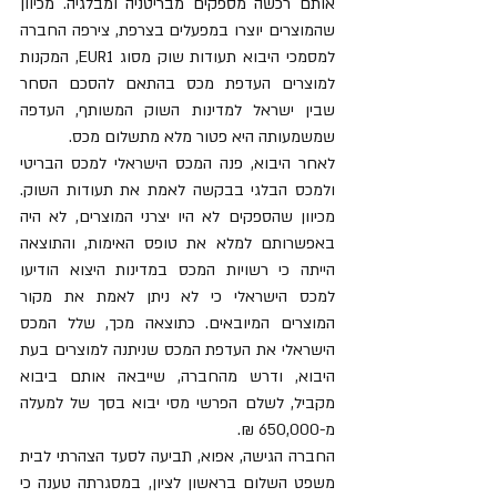
אותם רכשה מספקים מבריטניה ומבלגיה. מכיוון 
שהמוצרים יוצרו במפעלים בצרפת, צירפה החברה 
למסמכי היבוא תעודות שוק מסוג EUR1, המקנות 
למוצרים העדפת מכס בהתאם להסכם הסחר 
שבין ישראל למדינות השוק המשותף, העדפה 
שמשמעותה היא פטור מלא מתשלום מכס. 
לאחר היבוא, פנה המכס הישראלי למכס הבריטי 
ולמכס הבלגי בבקשה לאמת את תעודות השוק. 
מכיוון שהספקים לא היו יצרני המוצרים, לא היה 
באפשרותם למלא את טופס האימות, והתוצאה 
הייתה כי רשויות המכס במדינות היצוא הודיעו 
למכס הישראלי כי לא ניתן לאמת את מקור 
המוצרים המיובאים. כתוצאה מכך, שלל המכס 
הישראלי את העדפת המכס שניתנה למוצרים בעת 
היבוא, ודרש מהחברה, שייבאה אותם ביבוא 
מקביל, לשלם הפרשי מסי יבוא בסך של למעלה 
מ-650,000 ₪. 
החברה הגישה, אפוא, תביעה לסעד הצהרתי לבית 
משפט השלום בראשון לציון, במסגרתה טענה כי 