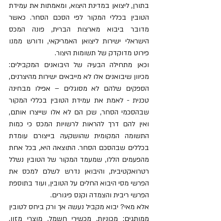
בתורן, ליצואן במדינת היצוא, ומאמתות את עמידת 
הטובין בכללי המקור לפי הסכם הסחר. כאשר 
מדובר ביבוא מארצות הברית, פונה המכס 
הישראלי ישירות ליצואן האמריקאי, ודורש ממנו 
פירוט מדוקדק של תשומות היצור. 
וכאן מתחילה הבעיה של היבואנים המקבילים: 
מכיוון שיבואנים אלו לא מייבאים ישירות מהיצרנים, 
הספקים שלהם לא מסוגלים – אפילו מבחינה 
טכנית - לאמת את עמידת הטובין בכללי המקור 
שבהסכמי הסחר, שכן הם לא אלו שייצרו אותם, 
ואין להם דרך להראות לרשויות המכס כי כמות 
התשומה המקומית שהושקעה בייצורם עומדת 
בכללים שבהסכם הסחר. התוצאה היא, בכל אחת 
מהפעמים הללו, שמעמד המקור של הטובין נשלל 
רטרואקטיבית, והיבואן נדרש לשלם למכס את 
הפרשי מסי היבוא החלים על הטובין, ועוד בתוספת 
הפרשי ריבית והצמדה וקנס פיגורים. 
אלא מאי? יבוא מקביל נעשה אך ורק ביחס לטובין 
ממותגים: מכוניות, מכשירי חשמל, מוצרי מזון, 