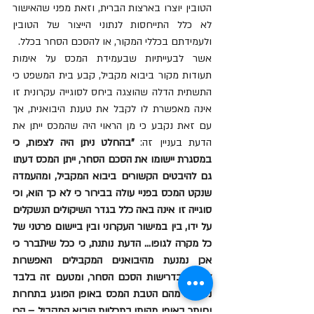
הטובין יוצרו בארצות הברית, וזאת מפני שהאישור 
לא כלל התייחסות לנתוני הייצור של הטובין 
ולעמידתם בכללי המקור, או להסכם הסחר בכלל. 
אשר לבעייתיות שבעמידת המכס על אימות 
תעודות מקור ביבוא מקביל, קבע בית המשפט כי 
התשתית הדלה שהוצגה ביחס לסוגייה עקרונית זו 
אינה מאפשרת לו לקבל את טענת היבואנית, אך 
עם זאת נקבע כי מן הראוי היה שהמכס ייתן את 
הדעת בעניין זה: 
"בהחלט ניתן היה לצפות, כי 
במסגרת יישומו את הסכם הסחר, ייתן המכס דעתו 
גם להיבטים הקשורים ביבוא המקביל, ומהעמדה 
שנקט המכס בפניי עולה בבירור כי לא כך הוא, וכי 
סוגייה זו אינה באה כלל בגדר השיקולים הנשקלים 
על ידו, בין במישור העקרוני ובין ביישום פרטני של 
כל מקרה לגופו... הדעת נותנת, כי ככל שיתברר כי 
אכן נמנעת מהיבואנים המקבילים האפשרות 
לעמוד בדרישות הסכם הסחר, ומטעם זה בלבד 
נשללת מהם הטבת המכס באופן הפוגע בתחרות 
וחותר באופן מהותי בתכליות היבוא המקביל – הרי 