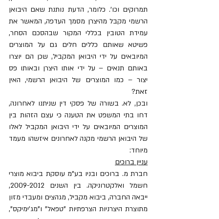
תמרוקים וכו'. כלומר, הדעת נותנת שאם היבואן 
הרשמי מקבל מהיצרן מסמך העדפה, המאשר את 
עמידת הטובין בכללי המקור שבהסכם הסחר, 
פשיטא שאותם כללים חלים גם על המוצרים 
המיובאים על ידי היבואן המקביל, שכן הם יוצרו 
באותם תנאים – על ידי אותו היצרן ובאותו פס 
יצור – כמו המוצרים של היבואן הרשמי, האין 
זאת?
ובכן, לא. בשורה של פסקי דין שניתנו לאחרונה, 
דחו בתי המשפט את הטענה כי עצם הזהות בין 
המוצרים המיובאים על ידי היבואן המקביל לאלו 
של היבואן הרשמי מקנה לאחרונים איזשהו מעמד 
מיוחד:
עניין ברוכים
חברת מ. ברוכים ובניו בע"מ עוסקת ביבוא מוצרי 
חשמל ואלקטרוניקה. בין השנים 2009-2012, 
ייבאה החברה, ביבוא מקביל, מגהצים ומעבדי מזון 
מתוצרת היצרניות הצרפתיות "טפאל" ו"מג'ימיקס", 