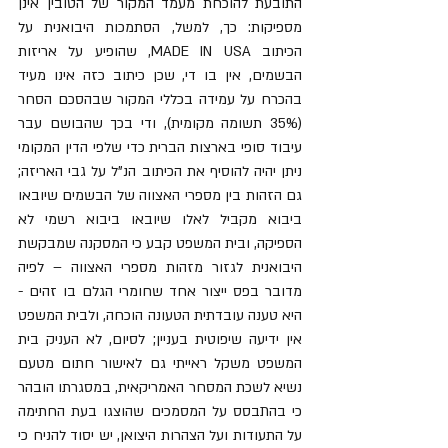
התובעת להוכחת מעמד המקור של הטובין אינן 
מספיקות: כך, למשל, הסתמכות היבואנית על 
הכיתוב MADE IN USA, שהופיע על אריזות 
הבשמים, אין בו די, שכן כיתוב כזה אינו מעיד 
בהכרח על עמידה בכללי המקור שבהסכם הסחר 
(35% תשומה מקומית), ודי בכך שהבושם עבר 
עיבוד סופי בארצות הברית כדי שלפי הדין המקומי 
ניתן יהיה להוסיף את הכיתוב הנ"ל על גבי האריזה; 
גם הזהות בין מספרי האצווה של הבשמים שיובאו 
ביבוא מקביל לאלו שיובאו ביבוא רשמי לא 
הספיקה, ובית המשפט קבע כי המסקנה שמבקשת 
היבואנית לגזור מזהות מספרי האצווה – לפיה 
מדובר בפס ייצור אחד שחומרי הגלם בו זהים - 
היא טענה עובדתית הטעונה הוכחה, ולבית המשפט 
אין ידיעה שיפוטית בעניין; לסיום, לא העניק בית 
המשפט משקל ראייתי גם לאישור חתום מטעם 
נשיא לשכת המסחר האמריקאית, במסגרתו הובהר 
כי בהתבסס על המסמכים שהוצגו בעת החתימה 
על התעודות ועל הצהרות היצואן, יש יסוד להניח כי 