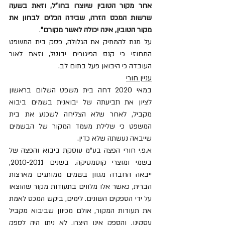
אחר מקור הטובין שיוצרו בחו"ל, וזאת בשעה 
שרשות המכס הזרה, שבידה הכלים לבחון את 
מקור הטובין, אינה יכולה לאשר מקורם"
. 
על מנת להמתיק את הגלולה, פסק בית המשפט 
המחוזי כי קנס הפיגורים יבוטל, וזאת לאור 
העובדה כי היבואן פעל בתום לב. 
עניין חורי
במאי 2020 דחה בית משפט השלום בראשון 
לציון את תביעתה של יבואנית בשמים ביבוא 
מקביל, לאחר שלא הצליחה לשכנע את בית 
המשפט כי שלילת מעמד המקור של הבשמים 
שייבאה נעשתה שלא כדין. 
א.פ.י חורי הפצה בע"מ עוסקת ביבוא והפצה של 
בשמי ומוצרי קוסמטיקה. בשנים 2010-2011, 
ייבאה החברה מגוון בשמים ממותגים מארצות 
הברית, כאשר אלו מלווים בתעודות מקור שהוצאו 
על ידי הספקים השונים. לימים, ביקש המכס לאמת 
את תעודות המקור, אולם מכיוון שביבוא מקביל 
עסקינן, והספק אינו היצרן, לא ניתן היה לספק 