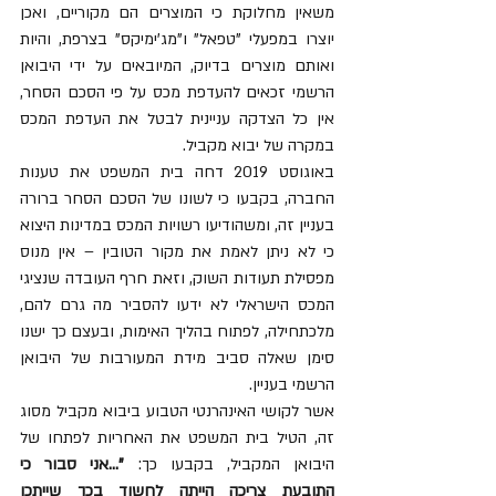
משאין מחלוקת כי המוצרים הם מקוריים, ואכן 
יוצרו במפעלי "טפאל" ו"מג'ימיקס" בצרפת, והיות 
ואותם מוצרים בדיוק, המיובאים על ידי היבואן 
הרשמי זכאים להעדפת מכס על פי הסכם הסחר, 
אין כל הצדקה עניינית לבטל את העדפת המכס 
במקרה של יבוא מקביל. 
באוגוסט 2019 דחה בית המשפט את טענות 
החברה, בקבעו כי לשונו של הסכם הסחר ברורה 
בעניין זה, ומשהודיעו רשויות המכס במדינות היצוא 
כי לא ניתן לאמת את מקור הטובין – אין מנוס 
מפסילת תעודות השוק, וזאת חרף העובדה שנציגי 
המכס הישראלי לא ידעו להסביר מה גרם להם, 
מלכתחילה, לפתוח בהליך האימות, ובעצם כך ישנו 
סימן שאלה סביב מידת המעורבות של היבואן 
הרשמי בעניין. 
אשר לקושי האינהרנטי הטבוע ביבוא מקביל מסוג 
זה, הטיל בית המשפט את האחריות לפתחו של 
היבואן המקביל, בקבעו כך:
 "...אני סבור כי 
התובעת צריכה הייתה לחשוד בכך שייתכן 