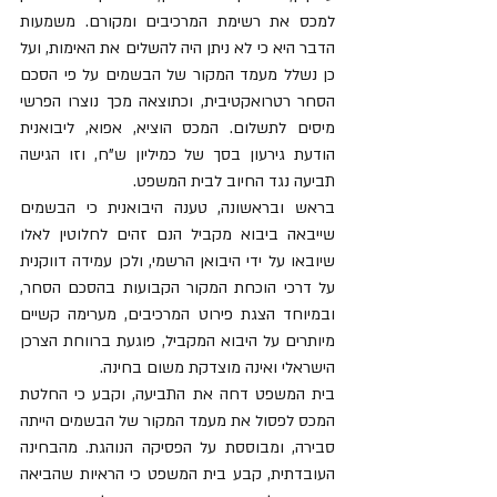
למכס את רשימת המרכיבים ומקורם. משמעות 
הדבר היא כי לא ניתן היה להשלים את האימות, ועל 
כן נשלל מעמד המקור של הבשמים על פי הסכם 
הסחר רטרואקטיבית, וכתוצאה מכך נוצרו הפרשי 
מיסים לתשלום. המכס הוציא, אפוא, ליבואנית 
הודעת גירעון בסך של כמיליון ש"ח, וזו הגישה 
תביעה נגד החיוב לבית המשפט. 
בראש ובראשונה, טענה היבואנית כי הבשמים 
שייבאה ביבוא מקביל הנם זהים לחלוטין לאלו 
שיובאו על ידי היבואן הרשמי, ולכן עמידה דווקנית 
על דרכי הוכחת המקור הקבועות בהסכם הסחר, 
ובמיוחד הצגת פירוט המרכיבים, מערימה קשיים 
מיותרים על היבוא המקביל, פוגעת ברווחת הצרכן 
הישראלי ואינה מוצדקת משום בחינה. 
בית המשפט דחה את התביעה, וקבע כי החלטת 
המכס לפסול את מעמד המקור של הבשמים הייתה 
סבירה, ומבוססת על הפסיקה הנוהגת. מהבחינה 
העובדתית, קבע בית המשפט כי הראיות שהביאה 