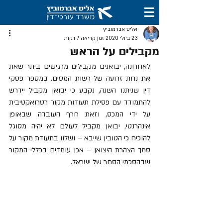
אליס אברמוביץ
23 ביולי 2020
זמן קריאה 7 דקות
מקבילים על הראש
לאחרונה, יבואנים מקבילים מרגישים ביתר שאת 
את נחת זרועה של רשות המסים. במספר פסקי 
דין שניתנו השנה, נקבע כי יבואן מקביל יידרש 
להתמודד עם פסילת תעודות מקור רטרואקטיבית 
על ידי המכס, וזאת חרף העובדה שבאופן 
אינהרנטי, יבואן מקביל לעולם לא יהיה מסוגל 
להוכיח כי הטובין שייבא – ושלוו בתעודת מקור על 
סמך הצהרת היצואן – אכן עומדים בכללי המקור 
שבהסכמי הסחר של ישראל.