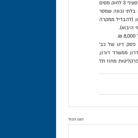
לאור הקביעה כי סיווגו של הכבל היה נכון מלכתחילה, נדחתה התביעה גם ביחס לפטור מכוח סעיף 3 לחוק מסים 
עקיפים, שכן במקרה זה לא ניתן לומר כי מקורו של החסר במיסי היבוא "לא נבע מחמת ידיעה בלתי נכונה שמסר 
הנישום". אדרבא, נקבע כי הנישום מסר ידיעה נכונה, ועל בסיסה נעשה מלכתחילה הסיווג הנכון (להבדיל ממקרה 
 היבוא). 
 
, פסק דינו של כב' 
השופט אביים ברקאי מיום 14.7.19. היבואן יוצר על ידי עוה"ד דורון פסו ועוה"ד תמיר קלדרון ממשרד דורון, 
טיקוצקי, קנטור גוטמן את עמית גרוס ושות', ורשות המכס יוצגה על ידי עוה"ד רויטל בן דוד מפרקליטות מחוז תל 
הצג הכול