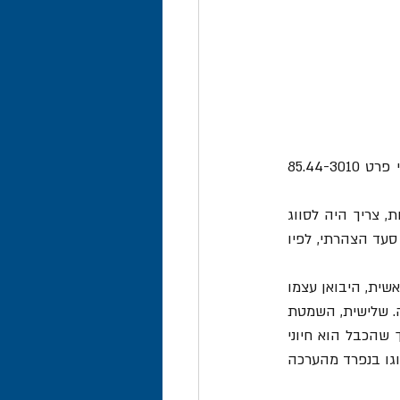
בעת היבוא, סווגה הערכה על ידי סוכן המכס כערכת חיווט מהסוג המשמש ברכב מנועי, לפי פרט 85.44-3010 
במסגרת התביעה שהגיש, טען היבואן כי את כבל ה-RCA שבערכה, אשר הגיעה באריזה אחת, צריך היה לסווג 
כמוליך חשמלי כללי בפרט 85.44-4230 לצו תעריף המכס, שהנו פטור ממכס, ועל כן התבקש סעד הצהרתי, לפיו 
בית המשפט דחה את התביעה, וקבע כי הסיווג הוא בפרט החייב, כערכת חיווט לרכב מנועי: ראשית, היבואן עצמו 
הגדיר את הערכה כ"ערכת אודיו לרכב". שנית, הערכה יובאה כיחידה אחת בלתי ניתנת להפרדה. שלישית, השמטת 
כבל ה-RCA מהערכה היה מוביל לכך שלא ניתן יהיה לחבר בין מכשיר הרדיו לבין המגבר, כך שהכבל הוא חיוני 
לתפקוד המערכת כולה. המסקנה הייתה, אפוא, כי אין אפשרות להפריד את הכבל הבודד, ולסווגו בנפרד מהערכה 