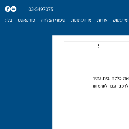
03-5497075
מי עיסוק
אודות
מן העיתונות
סיפורי הצלחה
פודקאסט
בלוג
משווק אביזרים לרכב ייבא, בשתי הזדמנויות, ערכות חיווט למגבר אודיו ברכב.  כל ערכה מיובאת כללה בית נתיך 
ונתיך, וכן ששה סוגי כבלים, שאחד מהם הוא כבל RCA, המתאים לשימוש גם במגברים לרכב וגם לשימוש 