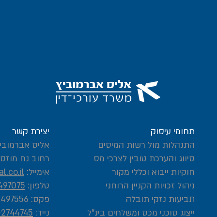
תחומי עיסוק
יצירת קשר
התנהלות מול רשות המיסים
אליס אברמוביץ
סיווג והערכת טובין לצרכי מס
רחוב נח מוזס 2, ראשון לציו
חוקיות ייבוא וכללי מקור
אימייל:
l.co.il
ניהול זכויות הקניין הרוחני
טלפון:
497075
תביעות נזקי תובלה
פקס: 03-5497556
ייצוג סוכני מכס ומשלחים בינ"ל
נייד:
-2744745