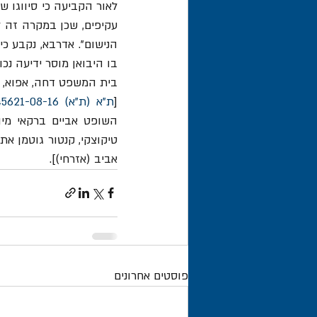
בו היבואן מוסר ידיעה נכו
בית המשפט דחה, אפוא, את 
[
ת"א (ת"א) 45621-08-16 שמעון צבי ברכה נ' מדינת ישראל - האוצר/אגף המכס והמע"מ
אביב (אזרחי)]. 
פוסטים אחרונים