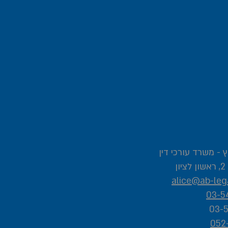
 - משרד עורכי דין
ן
alice@ab-lega
03-5
052